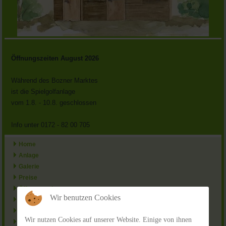
Öffnungszeiten August 2026
Während des Bozner Marktes
ist die Spielgolfanlage
vom 1.8. - 10.8. geschlossen
Info unter 0172 - 82 00 705
Home
Anlage
Galerie
Preise
Öffnungszeiten
Wir benutzen Cookies
Spielregeln
Gastronomie
Wir nutzen Cookies auf unserer Website. Einige von ihnen
Partner